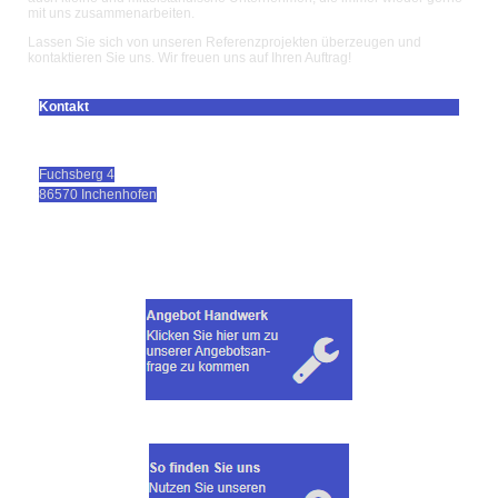
mit uns zusammenarbeiten.
Lassen Sie sich von unseren Referenzprojekten überzeugen und
kontaktieren Sie uns. Wir freuen uns auf Ihren Auftrag!
Kontakt
Claus Holzer GmbH
Fuchsberg 4
86570
Inchenhofen
Telefon: +49 8257 2285
Fax: +49 8257 2864
info@holzer-verputz.de